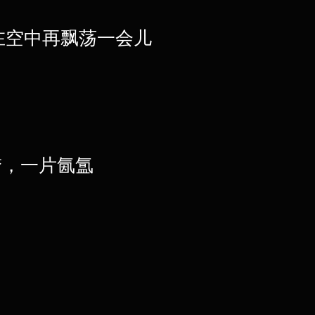
在空中再飘荡一会儿
的梦，一片氤氲