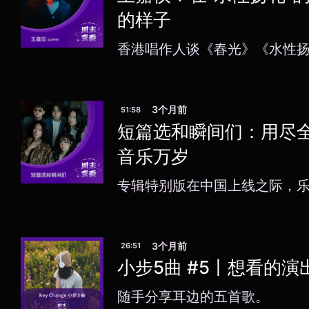
的样子
香港唱作人谈《春光》《水性
3个月前
51:58
短篇选和瞬间们：用尽
音乐万岁
专辑特别版在中国上线之际，
3个月前
26:51
小步5曲 #5丨想看的演
随手分享耳边的五首歌。