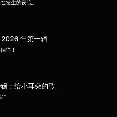
正在发生的夜晚。
z 2026 年第一辑
里徜徉！
节特辑：给小耳朵的歌
”