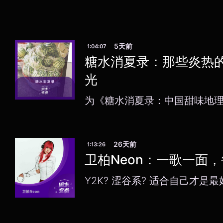
5天前
1:04:07
糖水消夏录：那些炎热
光
为《糖水消夏录：中国甜味地
26天前
1:13:26
卫柏Neon：一歌一面
Y2K? 涩谷系? 适合自己才是