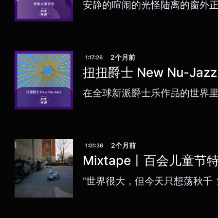
安静的喧闹的光怪陆离的窗外
2个月前
1:17:26
扭扭爵士 New Nu-Jaz
在全球新派爵士乐作品的世界
2个月前
1:01:36
Mixtape丨百会儿童
“世界很大，但今天只想荡秋千 