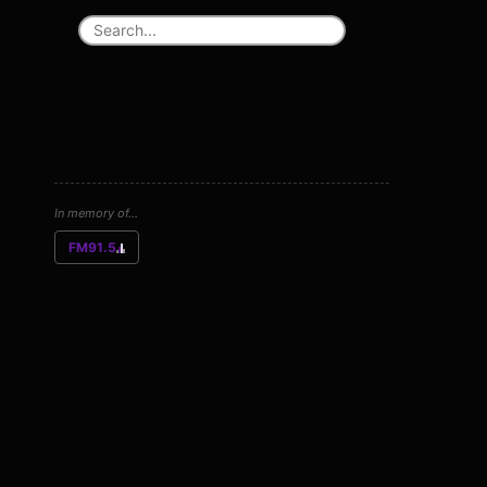
In memory of...
FM91.5