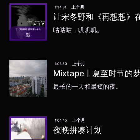
上个月
1:34:31
让宋冬野和《再想想》
咕咕咕，叽叽叽。
上个月
1:03:50
Mixtape丨夏至时节
最长的一天和最短的夜。
上个月
1:04:45
夜晚拼凑计划