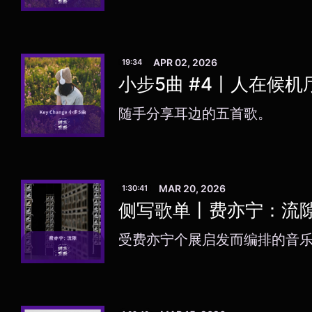
APR 02, 2026
19:34
小步5曲 #4丨人在候机
随手分享耳边的五首歌。
MAR 20, 2026
1:30:41
侧写歌单丨费亦宁：流
受费亦宁个展启发而编排的音