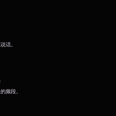
说说话。
海
捉的频段。