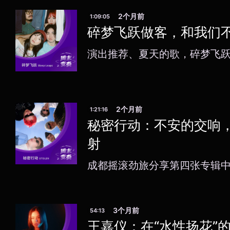
2个月前
1:09:05
碎梦飞跃做客，和我们
演出推荐、夏天的歌，碎梦飞
2个月前
1:21:16
秘密行动：不安的交响
射
成都摇滚劲旅分享第四张专辑中
3个月前
54:13
王嘉仪：在“水性扬花”