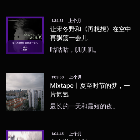
上个月
1:34:31
让宋冬野和《再想想》在空中
再飘荡一会儿
咕咕咕，叽叽叽。
上个月
1:03:50
Mixtape丨夏至时节的梦，一
片氤氲
最长的一天和最短的夜。
上个月
1:04:45