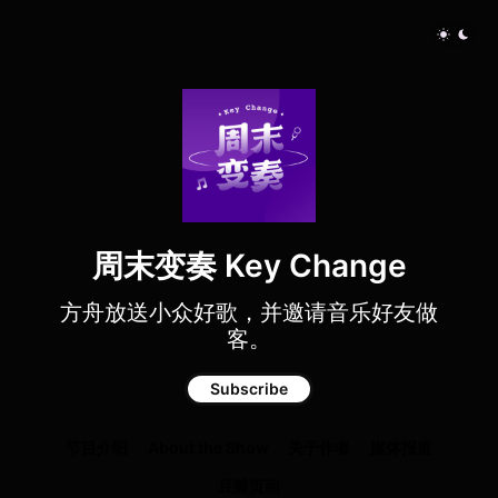
周末变奏 Key Change
方舟放送小众好歌，并邀请音乐好友做
客。
Subscribe
节目介绍
About the Show
关于作者
媒体报道
豆瓣页面