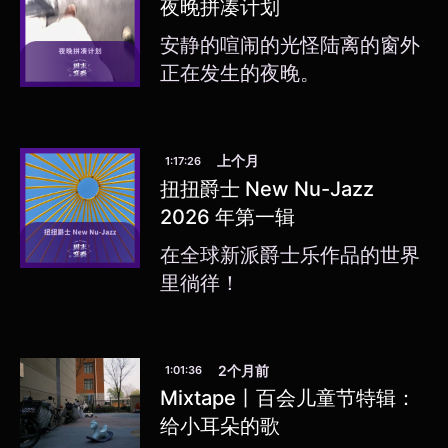
夜晚拼凑计划
安静的喧闹的光怪陆离的窗外
正在发生的夜晚。
上个月
1:17:26
扭扭爵士 New Nu-Jazz
2026 年第一辑
在全球新派爵士乐作品的世界
里徜徉！
2个月前
1:01:36
Mixtape丨百会儿童节特辑：
给小耳朵的歌