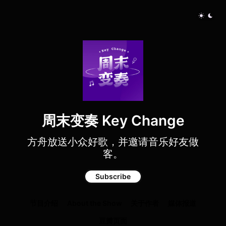
周末变奏 Key Change
方舟放送小众好歌，并邀请音乐好友做
客。
Subscribe
节目介绍
About the Show
关于作者
媒体报道
豆瓣页面