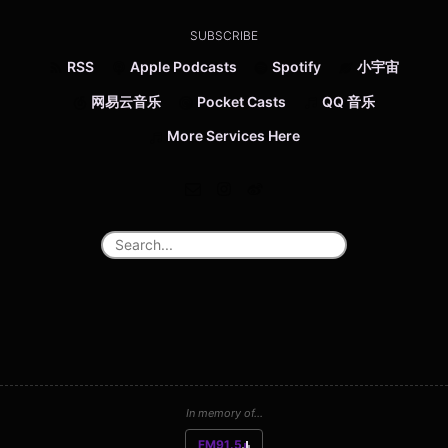
SUBSCRIBE
RSS
Apple Podcasts
Spotify
小宇宙
网易云音乐
Pocket Casts
QQ 音乐
More Services Here
In memory of...
FM91.5