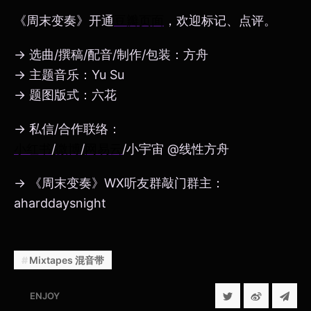
《周末变奏》开通
豆瓣页面
，欢迎标记、点评。
→ 选曲/撰稿/配音/制作/包装：方舟
→ 主题音乐：Yu Su
→ 题图版式：六花
→ 私信/合作联络：
小红书
/
微博
/
网易云
/小宇宙 @线性方舟
→ 《周末变奏》WX听友群敲门群主：
aharddaysnight
Mixtapes 混音带
ENJOY