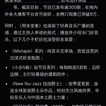
摇滚乐队
工工工
、
Wolf Alice
, 台湾流行乐团
傻子与
白痴
等。截至目前，节目已发布逾300期，在海内
外各大播客平台皆可收听，全网订阅量已突破9万。
同时，《周末变奏》也保留了经典音乐广播的质
感，通过主持人串讲的形式，播放并介绍冷门好音
乐。以下几个子栏目也深受听友喜爱：
《Mixtape》系列：纯音乐无串场，营造连贯的
沉浸式听觉氛围；
《小步5曲》短节目系列：每期精选5首歌，边听
边聊，主打轻量级的通勤陪伴；
《New Nu-Jazz 扭扭爵士》：按季度更新，放
送全球新派爵士乐作品，特别关注风格跨界、年
轻音乐人与中国本土爵士力量；