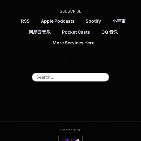
SUBSCRIBE
RSS
Apple Podcasts
Spotify
小宇宙
网易云音乐
Pocket Casts
QQ 音乐
More Services Here
In memory of...
FM91.5