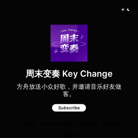
周末变奏 Key Change
方舟放送小众好歌，并邀请音乐好友做
客。
Subscribe
节目介绍
About the Show
关于作者
媒体报道
豆瓣页面