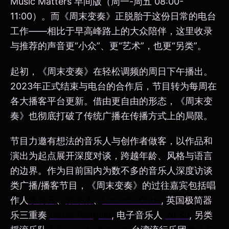
Music Matters 早间版（周一-周五 08:00-
11:00）。而《周末变奏》正脱胎于这份日常的电台
工作——相比于早高峰路上的大众陪伴，这里收录
与推荐的声音更“小众”、更“艺术”，也更“另类”。
起初，《周末变奏》在轻松调频的周日下午播出。
2023年正式结束与电台的合作后，节目转为每周在
各大播客平台更新。借由更自由的形态，《周末变
奏》也彻底打破了传统广播在传播方式上的局限。
节目力邀有想法的音乐人与创作者做客，以作品和
演出为起点展开深度对谈，跨越年龄、风格与语言
的边界。作为目前国内为数不多的音乐人深度访谈
类广播/播客节目，《周末变奏》的过往嘉宾包括唱
作人
李霄云
、
郭采洁
、
Lucinda Chua
, 英国极简器
乐三重奏
GoGo Penguin
, 电子音乐人
Yu Su
, 另类