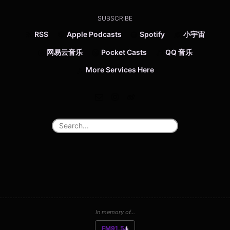
SUBSCRIBE
RSS
Apple Podcasts
Spotify
小宇宙
网易云音乐
Pocket Casts
QQ 音乐
More Services Here
In memory of...
FM91.5