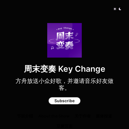
周末变奏 Key Change
方舟放送小众好歌，并邀请音乐好友做
客。
Subscribe
节目介绍
About the Show
关于作者
媒体报道
豆瓣页面