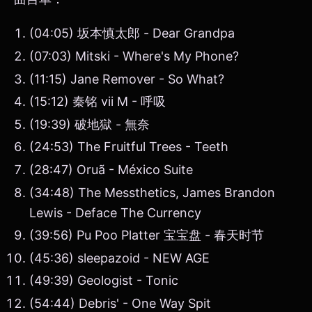
(04:05) 坂本慎太郎 - Dear Grandpa
(07:03) Mitski - Where's My Phone?
(11:15) Jane Remover - So What?
(15:12) 秦铭 vii M - 呼吸
(19:39) 破地獄 - 無奈
(24:53) The Fruitful Trees - Teeth
(28:47) Oruã - México Suite
(34:48) The Messthetics, James Brandon
Lewis - Deface The Currency
(39:56) Pu Poo Platter 宝宝盘 - 春天时节
(45:36) sleepazoid - NEW AGE
(49:39) Geologist - Tonic
(54:44) Debris' - One Way Spit