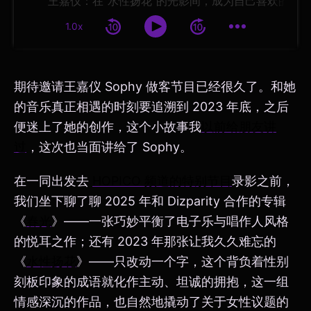
1.0x
期待邀请王嘉仪 Sophy 做客节目已经很久了。和她
的音乐真正相遇的时刻要追溯到 2023 年底，之后
便迷上了她的创作，这个小故事我
以前给朋友讲
过
，这次也当面讲给了 Sophy。
在一同出发去
HOPICO 频道的特别节目
录影之前，
我们坐下聊了聊 2025 年和 Dizparity 合作的专辑
《
春光
》——一张巧妙平衡了电子乐与唱作人风格
的悦耳之作；还有 2023 年那张让我久久难忘的
《
水性扬花
》——只改动一个字，这个背负着性别
刻板印象的成语就化作主动、坦诚的拥抱，这一组
情感深沉的作品，也自然地撬动了关于女性议题的