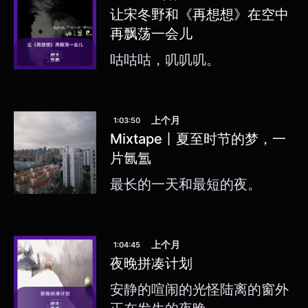
让宋冬野和《再想想》在空中
再飘荡一会儿
咕咕咕，叽叽叽。
上个月
1:03:50
Mixtape丨夏至时节的梦，一
片氤氲
最长的一天和最短的夜。
上个月
1:04:45
夜晚拼凑计划
安静的喧闹的光怪陆离的窗外