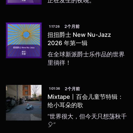
正在发生的夜晚。
2个月前
1:17:26
扭扭爵士 New Nu-Jazz
2026 年第一辑
在全球新派爵士乐作品的世界
里徜徉！
2个月前
1:01:36
Mixtape丨百会儿童节特辑：
给小耳朵的歌
“世界很大，但今天只想荡秋千
🎈”