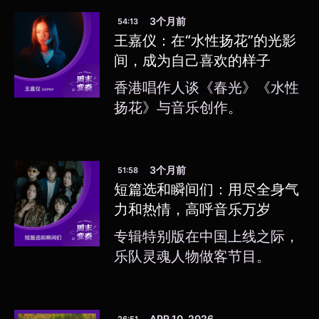
3个月前
54:13
王嘉仪：在“水性扬花”的光影
间，成为自己喜欢的样子
香港唱作人谈《春光》《水性
扬花》与音乐创作。
3个月前
51:58
短篇选和瞬间们：用尽全身气
力和热情，高呼音乐万岁
专辑特别版在中国上线之际，
乐队灵魂人物做客节目。
APR 10, 2026
26:51