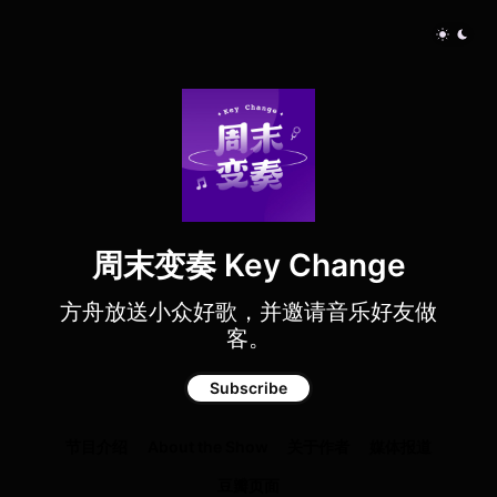
周末变奏 Key Change
方舟放送小众好歌，并邀请音乐好友做
客。
Subscribe
节目介绍
About the Show
关于作者
媒体报道
豆瓣页面