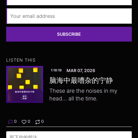
SUBSCRIBE
LISTEN THIS
MAR 07, 2026
1:16:19
脑海中最嘈杂的宁静
These are the noises in my
head... all the time.