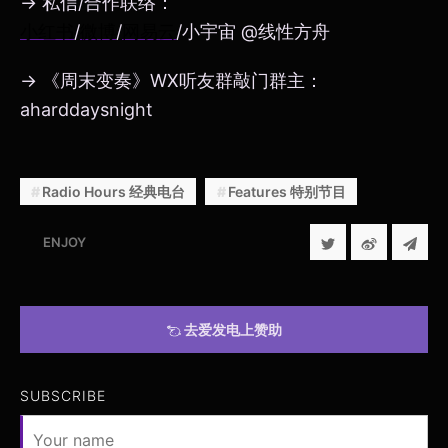
→ 私信/合作联络：
小红书
/
微博
/
网易云
/小宇宙 @线性方舟
→ 《周末变奏》WX听友群敲门群主：
aharddaysnight
Radio Hours 经典电台
Features 特别节目
ENJOY
去爱发电上赞助
SUBSCRIBE