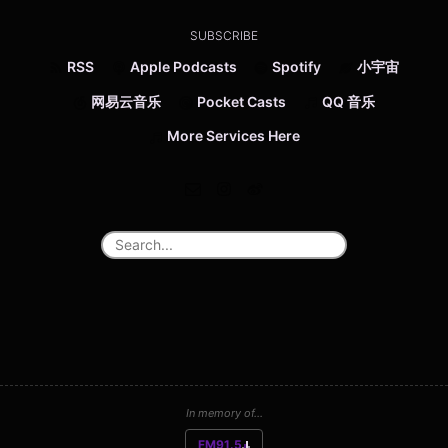
SUBSCRIBE
RSS
Apple Podcasts
Spotify
小宇宙
网易云音乐
Pocket Casts
QQ 音乐
More Services Here
In memory of...
FM91.5