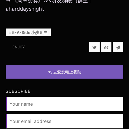
→ 《周末变奏》WX听友群敲门群主：
aharddaysnight
5-A-Side 小步 5 曲
ENJOY
去爱发电上赞助
SUBSCRIBE