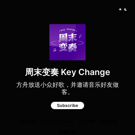
周末变奏 Key Change
方舟放送小众好歌，并邀请音乐好友做
客。
Subscribe
节目介绍
About the Show
关于作者
媒体报道
豆瓣页面