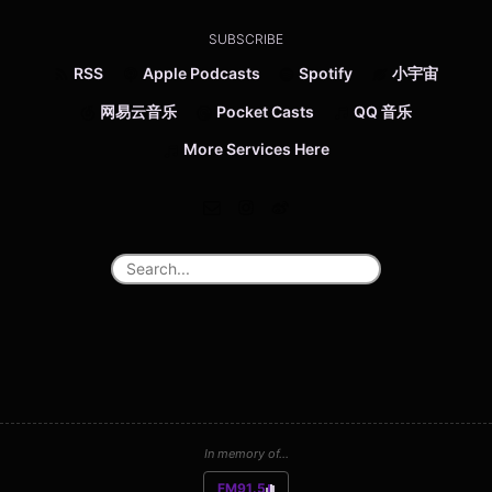
SUBSCRIBE
RSS
Apple Podcasts
Spotify
小宇宙
网易云音乐
Pocket Casts
QQ 音乐
More Services Here
In memory of...
FM91.5