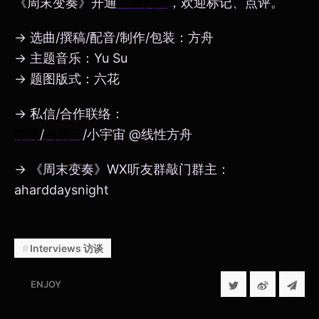
《周末变奏》开通
豆瓣页面
，欢迎标记、点评。
→ 选曲/撰稿/配音/制作/包装：方舟
→ 主题音乐：Yu Su
→ 题图版式：六花
→ 私信/合作联络：
微博
/
网易云
/小宇宙 @线性方舟
→ 《周末变奏》WX听友群敲门群主：
aharddaysnight
Interviews 访谈
ENJOY