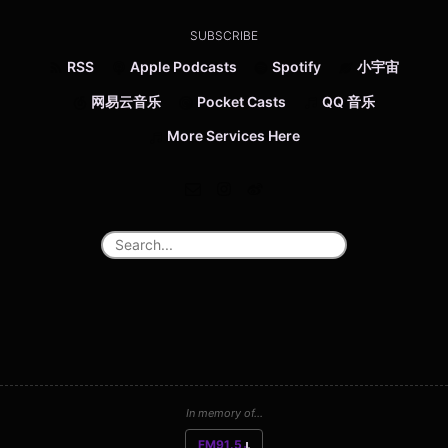
SUBSCRIBE
RSS
Apple Podcasts
Spotify
小宇宙
网易云音乐
Pocket Casts
QQ 音乐
More Services Here
In memory of...
FM91.5