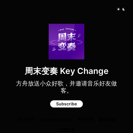
周末变奏 Key Change
方舟放送小众好歌，并邀请音乐好友做
客。
Subscribe
节目介绍
About the Show
关于作者
媒体报道
豆瓣页面