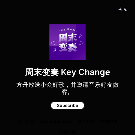
周末变奏 Key Change
方舟放送小众好歌，并邀请音乐好友做
客。
Subscribe
节目介绍
About the Show
关于作者
媒体报道
豆瓣页面