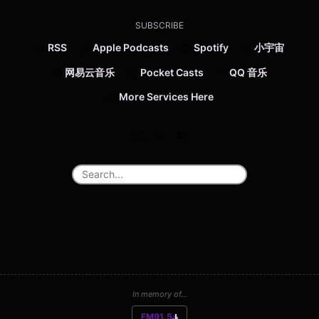
SUBSCRIBE
RSS
Apple Podcasts
Spotify
小宇宙
网易云音乐
Pocket Casts
QQ 音乐
More Services Here
In memory of...
FM91.5