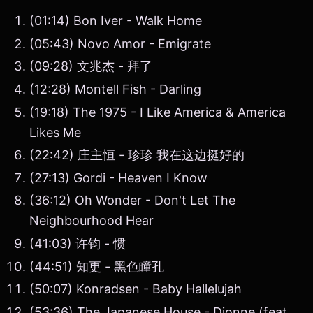
(01:14) Bon Iver - Walk Home
(05:43) Novo Amor - Emigrate
(09:28) 文兆杰 - 拜了
(12:28) Montell Fish - Darling
(19:18) The 1975 - I Like America & America
Likes Me
(22:42) 庄主恒 - 珍珍 我在这边挺好的
(27:13) Gordi - Heaven I Know
(36:12) Oh Wonder - Don't Let The
Neighbourhood Hear
(41:03) 许钧 - 惯
(44:51) 知更 - 黑色瞳孔
(50:07) Konradsen - Baby Hallelujah
(53:36) The Japanese House - Dionne (feat.