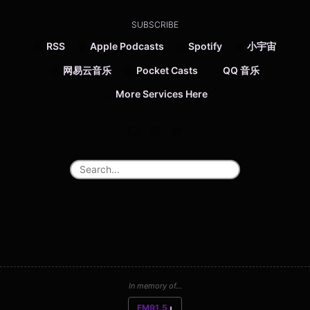
SUBSCRIBE
RSS
Apple Podcasts
Spotify
小宇宙
网易云音乐
Pocket Casts
QQ 音乐
More Services Here
In memory of...
FM91.5