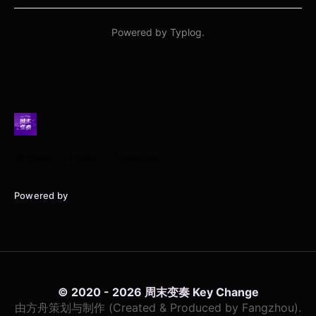
Archive
Posts
Episodes
Powered by
Typlog
© 2020 - 2026 周末变奏 Key Change
由方舟策划与制作 (Created & Produced by Fangzhou).