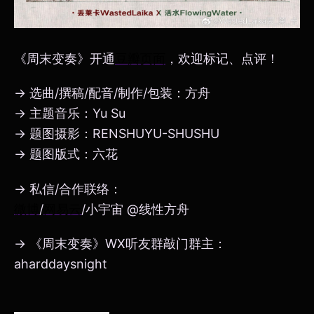
《周末变奏》开通
豆瓣页面
，欢迎标记、点评！
→ 选曲/撰稿/配音/制作/包装：方舟
→ 主题音乐：Yu Su
→ 题图摄影：RENSHUYU-SHUSHU
→ 题图版式：六花
→ 私信/合作联络：
微博
/
网易云
/小宇宙 @线性方舟
→ 《周末变奏》WX听友群敲门群主：
aharddaysnight