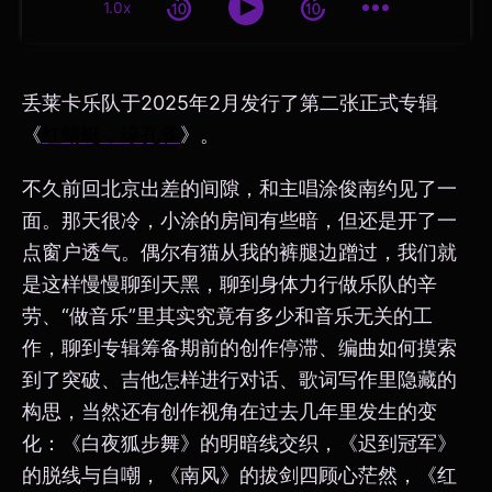
1.0x
丢莱卡乐队于2025年2月发行了第二张正式专辑
《
红蜻蜓，绿孔雀
》。
不久前回北京出差的间隙，和主唱涂俊南约见了一
面。那天很冷，小涂的房间有些暗，但还是开了一
点窗户透气。偶尔有猫从我的裤腿边蹭过，我们就
是这样慢慢聊到天黑，聊到身体力行做乐队的辛
劳、“做音乐”里其实究竟有多少和音乐无关的工
作，聊到专辑筹备期前的创作停滞、编曲如何摸索
到了突破、吉他怎样进行对话、歌词写作里隐藏的
构思，当然还有创作视角在过去几年里发生的变
化：《白夜狐步舞》的明暗线交织，《迟到冠军》
的脱线与自嘲，《南风》的拔剑四顾心茫然，《红