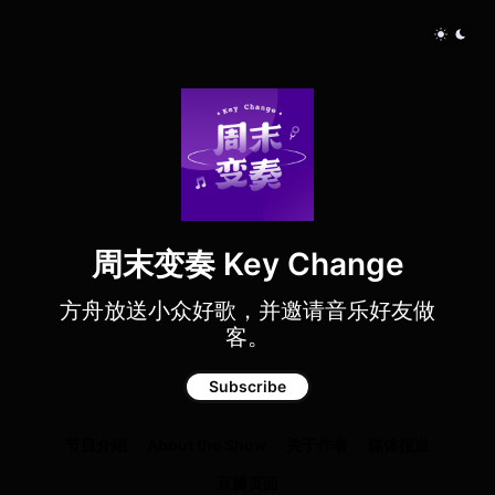
周末变奏 Key Change
方舟放送小众好歌，并邀请音乐好友做
客。
Subscribe
节目介绍
About the Show
关于作者
媒体报道
豆瓣页面