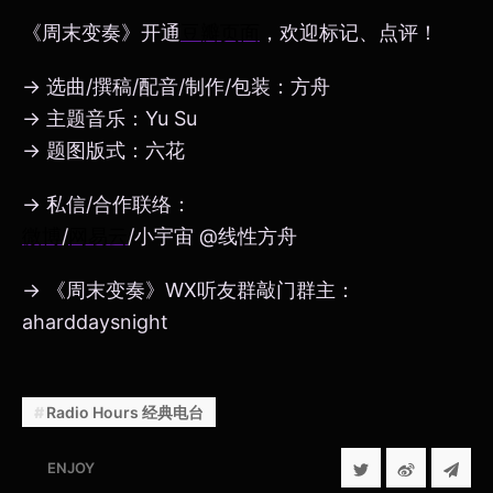
《周末变奏》开通
豆瓣页面
，欢迎标记、点评！
→ 选曲/撰稿/配音/制作/包装：方舟
→ 主题音乐：Yu Su
→ 题图版式：六花
→ 私信/合作联络：
微博
/
网易云
/小宇宙 @线性方舟
→ 《周末变奏》WX听友群敲门群主：
aharddaysnight
Radio Hours 经典电台
ENJOY