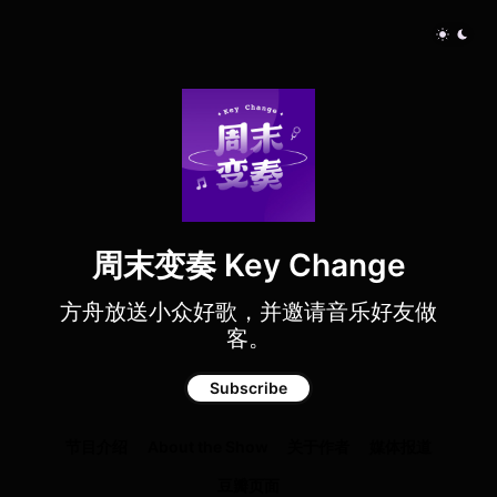
周末变奏 Key Change
方舟放送小众好歌，并邀请音乐好友做
客。
Subscribe
节目介绍
About the Show
关于作者
媒体报道
豆瓣页面