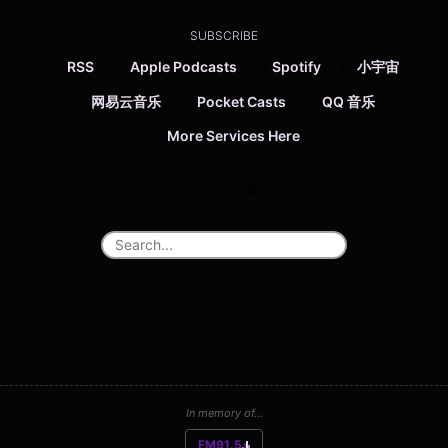
SUBSCRIBE
RSS
Apple Podcasts
Spotify
小宇宙
网易云音乐
Pocket Casts
QQ 音乐
More Services Here
In memory of...
FM91.5