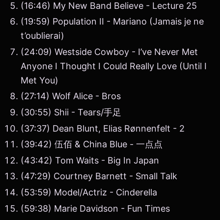
(16:46) My New Band Believe - Lecture 25
(19:59) Population II - Mariano (Jamais je ne
t’oublierai)
(24:09) Westside Cowboy - I’ve Never Met
Anyone I Thought I Could Really Love (Until I
Met You)
(27:14) Wolf Alice - Bros
(30:55) Shii - Tears/手足
(37:37) Dean Blunt, Elias Rønnenfelt - 2
(39:42) 伍佰 & China Blue - 一点点
(43:42) Tom Waits - Big In Japan
(47:29) Courtney Barnett - Small Talk
(53:59) Model/Actriz - Cinderella
(59:38) Marie Davidson - Fun Times