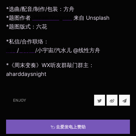
*选曲/配音/制作/包装：方舟
*题图作者
Jezael Melgoza
来自 Unsplash
*题图版式：六花
*私信/合作联络：
微博
/
网易云
/小宇宙/汽水儿 @线性方舟
*《周末变奏》WX听友群敲门群主：
aharddaysnight
ENJOY
去爱发电上赞助