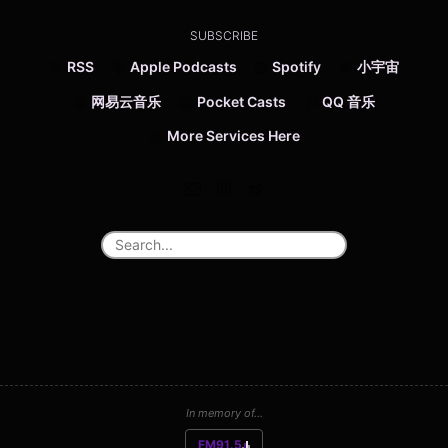
SUBSCRIBE
RSS
Apple Podcasts
Spotify
小宇宙
网易云音乐
Pocket Casts
QQ 音乐
More Services Here
In memory of...
FM91.5