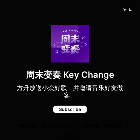
周末变奏 Key Change
方舟放送小众好歌，并邀请音乐好友做
客。
Subscribe
节目介绍
About the Show
关于作者
媒体报道
豆瓣页面