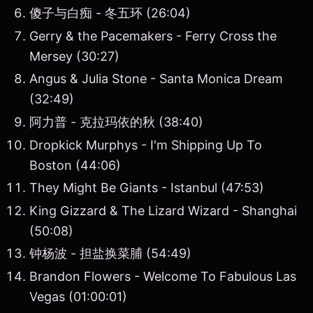
傻子与白痴 - 冬五环 (26:04)
Gerry & the Pacemakers - Ferry Cross the
Mersey (30:27)
Angus & Julia Stone - Santa Monica Dream
(32:49)
阿力普 - 克拉玛依的秋 (38:40)
Dropkick Murphys - I'm Shipping Up To
Boston (44:06)
They Might Be Giants - Istanbul (47:53)
King Gizzard & The Lizard Wizard - Shanghai
(50:08)
钟杨波 - 担盐换菜脯 (54:49)
Brandon Flowers - Welcome To Fabulous Las
Vegas (01:00:01)