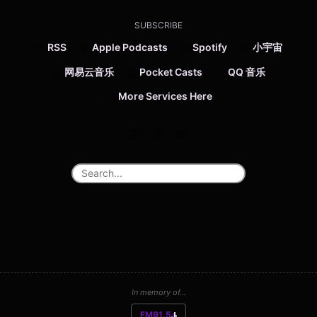
SUBSCRIBE
RSS
Apple Podcasts
Spotify
小宇宙
网易云音乐
Pocket Casts
QQ 音乐
More Services Here
In memory of...
FM91.5