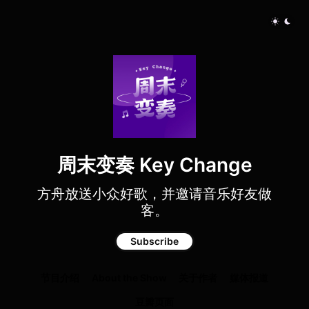
周末变奏 Key Change
方舟放送小众好歌，并邀请音乐好友做
客。
Subscribe
节目介绍
About the Show
关于作者
媒体报道
豆瓣页面