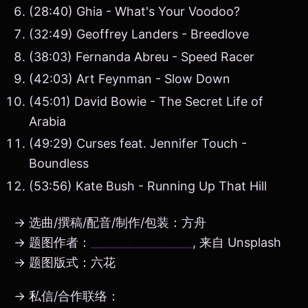
(28:40) Ghia - What's Your Voodoo?
(32:49) Geoffrey Landers - Breedlove
(38:03) Fernanda Abreu - Speed Racer
(42:03) Art Feynman - Slow Down
(45:01) David Bowie - The Secret Life of
Arabia
(49:29) Curses feat. Jennifer Touch -
Boundless
(53:56) Kate Bush - Running Up That Hill
→ 选曲/撰稿/配音/制作/包装：方舟
→ 题图作者：
Rohan Makhecha
, 来自 Unsplash
→ 题图版式：六花
→ 私信/合作联络：