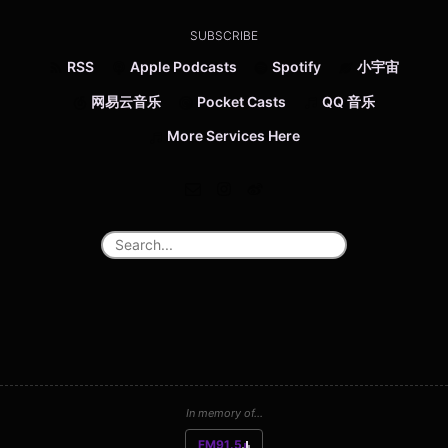
SUBSCRIBE
RSS
Apple Podcasts
Spotify
小宇宙
网易云音乐
Pocket Casts
QQ 音乐
More Services Here
In memory of...
FM91.5