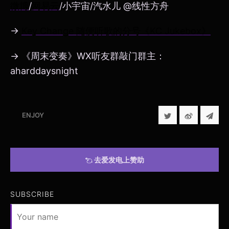
微博
/
网易云
/小宇宙/汽水儿 @线性方舟
→
Key Change 随便听歌的分号《KC Jukebox》
→ 《周末变奏》WX听友群敲门群主：
aharddaysnight
ENJOY
去爱发电上赞助
SUBSCRIBE