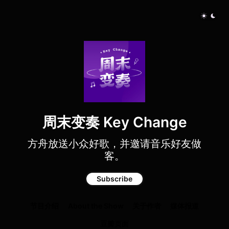
周末变奏 Key Change
方舟放送小众好歌，并邀请音乐好友做
客。
Subscribe
节目介绍
About the Show
关于作者
媒体报道
豆瓣页面