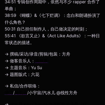
34:51 专辑创作周期中，依然与不少 rapper 合作了
单曲；
38:59 《蝴蝶》&《七下烂调》：念白和朗诵扮演了
什么角色？
50:31 自己担任制作人，自己做决定的时刻；
55:41 《欲言又止》&《Act Like Adults》：一种日
常状态的描述。
→ 撰稿/采访/录音/剪辑/包装：方舟
→ 做客音乐人：
喜辰晨
→ 主题音乐：Yu Su
→ 题图版式：六花
→ 私信/合作联络：
微博
/
网易云
/小宇宙/汽水儿 @线性方舟
→
这里是 Key Change 随便听歌的分号《KC