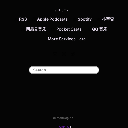
SUBSCRIBE
RSS
Apple Podcasts
Spotify
小宇宙
网易云音乐
Pocket Casts
QQ 音乐
More Services Here
In memory of...
FM91.5