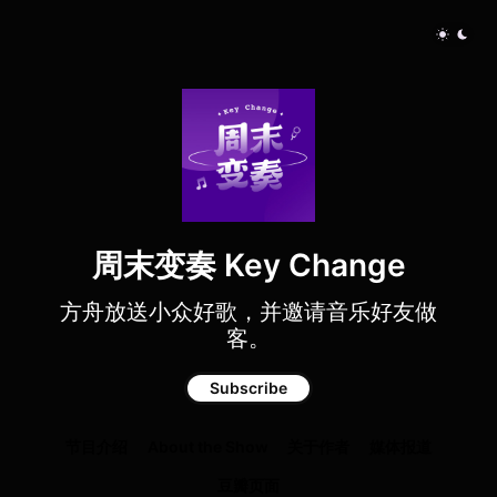
周末变奏 Key Change
方舟放送小众好歌，并邀请音乐好友做
客。
Subscribe
节目介绍
About the Show
关于作者
媒体报道
豆瓣页面