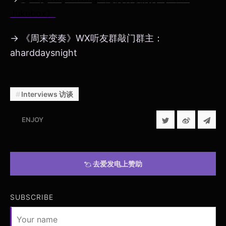
Jukebox》
→ 《周末变奏》WX听友群敲门群主：
aharddaysnight
Interviews 访谈
ENJOY
去爱发电上赞助
SUBSCRIBE