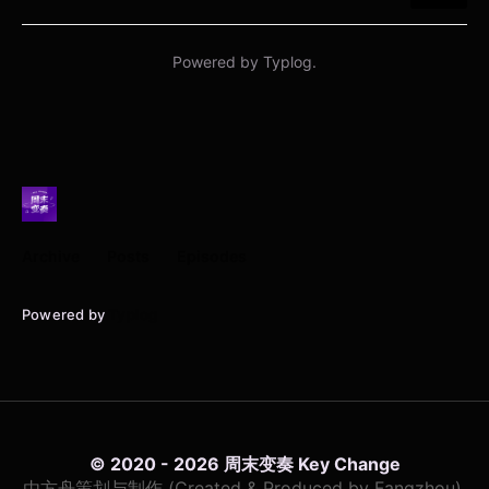
Archive
Posts
Episodes
Powered by
Typlog
© 2020 - 2026 周末变奏 Key Change
由方舟策划与制作 (Created & Produced by Fangzhou).