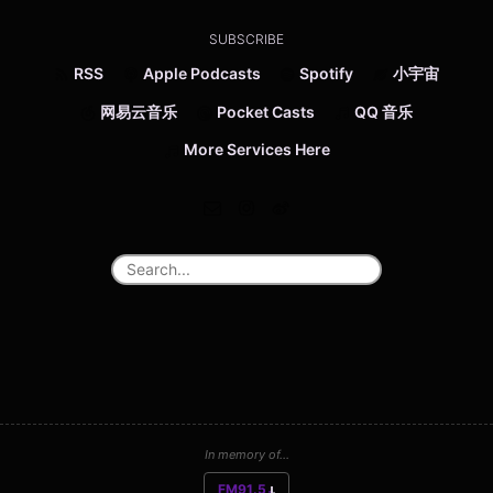
SUBSCRIBE
RSS
Apple Podcasts
Spotify
小宇宙
网易云音乐
Pocket Casts
QQ 音乐
More Services Here
In memory of...
FM91.5