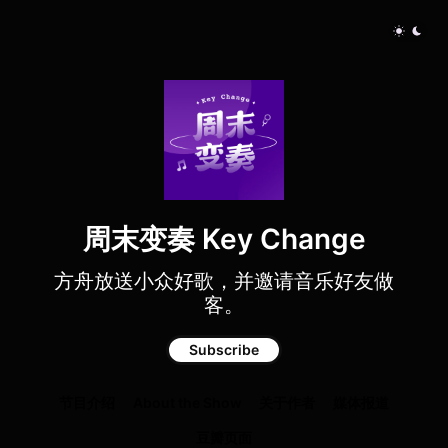
周末变奏 Key Change
方舟放送小众好歌，并邀请音乐好友做
客。
Subscribe
节目介绍
About the Show
关于作者
媒体报道
豆瓣页面