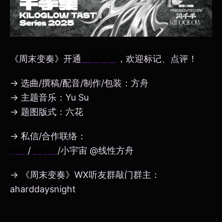
《周末变奏》开通
豆瓣页面
，欢迎标记、点评！
→ 选曲/撰稿/配音/制作/包装：方舟
→ 主题音乐：Yu Su
→ 题图版式：六花
→ 私信/合作联络：
微博
/
网易云
/小宇宙 @线性方舟
→ 《周末变奏》WX听友群敲门群主：
aharddaysnight