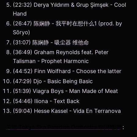
(22:32) Derya Yıldırım & Grup Şimşek - Cool
Hand
(26:47) 陈娴静 - 我平时在想什么1 (prod. by
Sōryo)
(31:07) 陈娴静 - 吸尘器 维他命
(36:49) Graham Reynolds feat. Peter
Talisman - Prophet Harmonic
(44:52) Finn Wolfhard - Choose the latter
(47:29) Djo - Basic Being Basic
(51:39) Viagra Boys - Man Made of Meat
(54:46) Iliona - Text Back
(59:04) Hesse Kassel - Vida En Terranova
关注 Tokyo Ska Paradise Orchestra 中国巡演
：