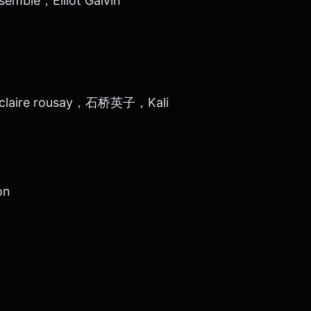
mble，Elliot Galvin
 claire rousay，石桥英子，Kali
on