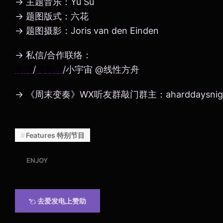
→ 主题音乐：Yu Su
→ 题图版式：六花
→ 题图摄影：Joris van den Einden
→ 私信/合作联络：
微博
/
网易云
/小宇宙 @线性方舟
→ 《周末变奏》WX听友群敲门群主：aharddaysnig
Features 特别节目
ENJOY
去爱发电上赞助