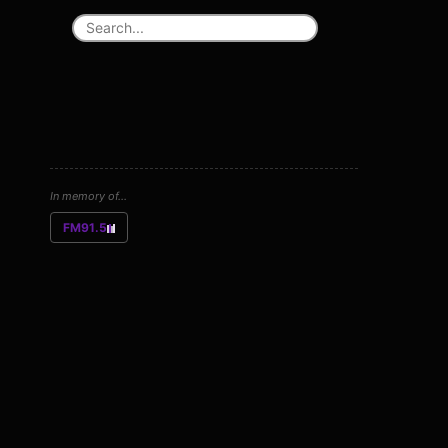
In memory of...
FM91.5