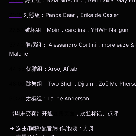
13:06
爵士组：Nala Sinephro，Ben LaMar Gay Ense
21:19
对照组：Panda Bear，Erika de Casier
27:52
破坏组：Moin，caroline，YHWH Nailgun
37:40
催眠组： Alessandro Cortini，more eaze &
Malone
44:58
优雅组：Arooj Aftab
48:00
跳舞组：Two Shell，Djrum，Zoë Mc Phers
50:20
太极组：Laurie Anderson
《周末变奏》开通
豆瓣页面
，欢迎标记、点评！
→ 选曲/撰稿/配音/制作/包装：方舟