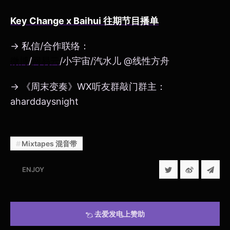
Key Change x Baihui 往期节目播单
→ 私信/合作联络：
微博
/
网易云
/小宇宙/汽水儿 @线性方舟
→ 《周末变奏》WX听友群敲门群主：
aharddaysnight
Mixtapes 混音带
ENJOY
去爱发电上赞助