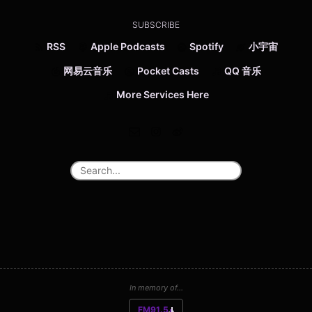
SUBSCRIBE
RSS
Apple Podcasts
Spotify
小宇宙
网易云音乐
Pocket Casts
QQ 音乐
More Services Here
In memory of...
FM91.5