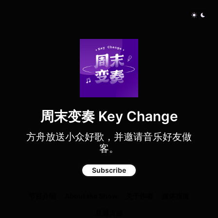
周末变奏 Key Change
方舟放送小众好歌，并邀请音乐好友做
客。
Subscribe
节目介绍
About the Show
关于作者
媒体报道
豆瓣页面