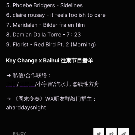
Phoebe Bridgers - Sidelines
claire rousay - it feels foolish to care
Maridalen - Bilder fra en film
Damian Dalla Torre - 7 : 23
Florist - Red Bird Pt. 2 (Morning)
Key Change x Baihui 往期节目播单
→ 私信/合作联络：
微博
/
网易云
/小宇宙/汽水儿 @线性方舟
→ 《周末变奏》WX听友群敲门群主：
aharddaysnight
ENJOY