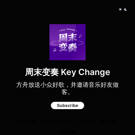
周末变奏 Key Change
方舟放送小众好歌，并邀请音乐好友做
客。
Subscribe
节目介绍
About the Show
关于作者
媒体报道
豆瓣页面