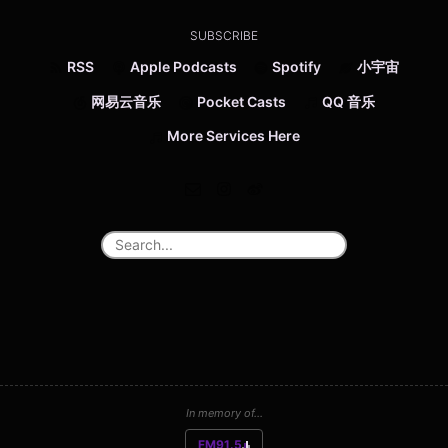
SUBSCRIBE
RSS
Apple Podcasts
Spotify
小宇宙
网易云音乐
Pocket Casts
QQ 音乐
More Services Here
In memory of...
FM91.5