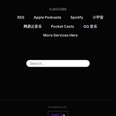
SUBSCRIBE
RSS
Apple Podcasts
Spotify
小宇宙
网易云音乐
Pocket Casts
QQ 音乐
More Services Here
In memory of...
FM91.5