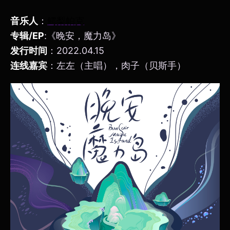
音乐人
：
鳄梨帕克
专辑/EP
:《晚安，魔力岛》
发行时间
：2022.04.15
连线嘉宾
：左左（主唱），肉子（贝斯手）