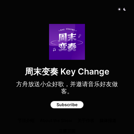
周末变奏 Key Change
方舟放送小众好歌，并邀请音乐好友做
客。
Subscribe
节目介绍
About the Show
关于作者
媒体报道
豆瓣页面