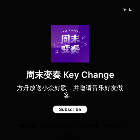
周末变奏 Key Change
方舟放送小众好歌，并邀请音乐好友做
客。
Subscribe
节目介绍
About the Show
关于作者
媒体报道
豆瓣页面