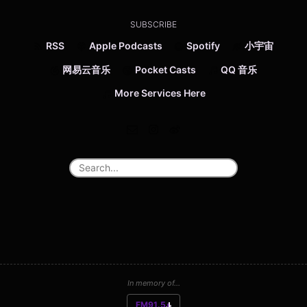
SUBSCRIBE
RSS
Apple Podcasts
Spotify
小宇宙
网易云音乐
Pocket Casts
QQ 音乐
More Services Here
In memory of...
FM91.5