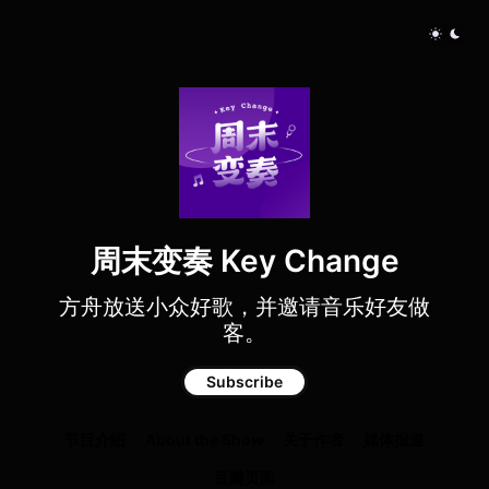
周末变奏 Key Change
方舟放送小众好歌，并邀请音乐好友做
客。
Subscribe
节目介绍
About the Show
关于作者
媒体报道
豆瓣页面