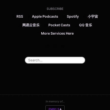
SUBSCRIBE
RSS
Apple Podcasts
Spotify
小宇宙
网易云音乐
Pocket Casts
QQ 音乐
More Services Here
In memory of...
FM91.5