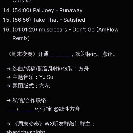
Cuts #2
(54:00) Pal Joey - Runaway
(56:56) Take That - Satisfied
(01:01:29) musclecars - Don't Go (AmFlow
Remix)
《周末变奏》开通
豆瓣页面
，欢迎标记、点评。
→ 选曲/撰稿/配音/制作/包装：方舟
→ 主题音乐：Yu Su
→ 题图版式：六花
→ 私信/合作联络：
微博
/
网易云
/小宇宙 @线性方舟
→ 《周末变奏》WX听友群敲门群主：
aharddaysnight