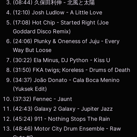
(08:44) 久保田利伸 - 北風と太陽
(12:10) Josh Ludlow - A Little Love
(17:08) Hot Chip - Started Right (Joe
Goddard Disco Remix)
(24:06) Plunky & Oneness of Juju - Every
Way But Loose
(30:22) Ela Minus, DJ Python - Kiss U
(31:50) FKA twigs; Koreless - Drums of Death
(34:37) João Donato - Cala Boca Menino
(Yuksek Edit)
(37:32) Fennec - Jaunt
(42:43) Galaxy 2 Galaxy - Jupiter Jazz
(45:24) 911 - Nothing Stops The Rain
(48:46) Motor City Drum Ensemble - Raw