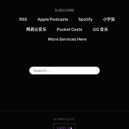
SUBSCRIBE
RSS
Apple Podcasts
Spotify
小宇宙
网易云音乐
Pocket Casts
QQ 音乐
More Services Here
In memory of...
FM91.5