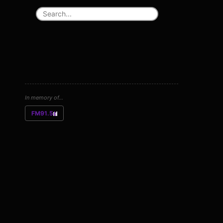
In memory of...
FM91.5