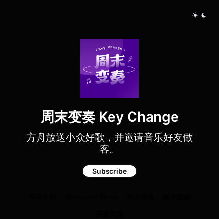
周末变奏 Key Change
方舟放送小众好歌，并邀请音乐好友做
客。
Subscribe
节目介绍
About the Show
关于作者
媒体报道
豆瓣页面