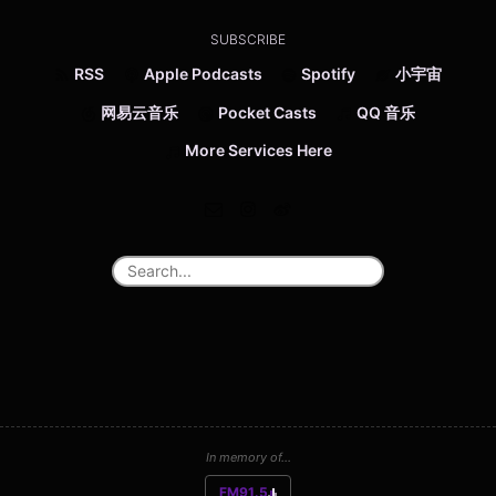
SUBSCRIBE
RSS
Apple Podcasts
Spotify
小宇宙
网易云音乐
Pocket Casts
QQ 音乐
More Services Here
In memory of...
FM91.5