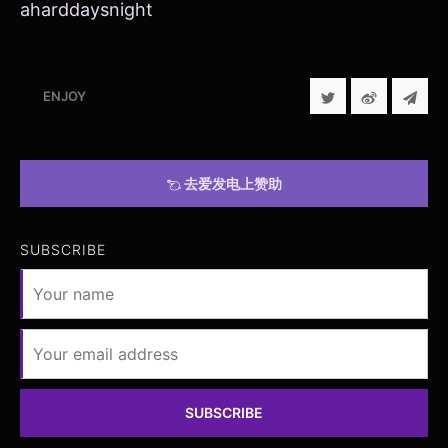
aharddaysnight
ENJOY
去爱发电上赞助
SUBSCRIBE
SUBSCRIBE