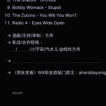
Bobby Womack - Stupid
The Zutons - You Will You Won't
Radio 4 - Eyes Wide Open
→ 选曲/主持/录制：方舟
→ 私信/合作联络：
微博
/
网易云
/小宇宙/汽水儿 @线性方舟
→
Key Change 随便听歌的分号《KC Jukebox》
→ 《周末变奏》WX听友群敲门群主：aharddaysnig
ENJOY