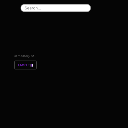
In memory of...
FM91.5