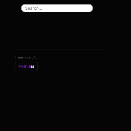
In memory of...
FM91.5