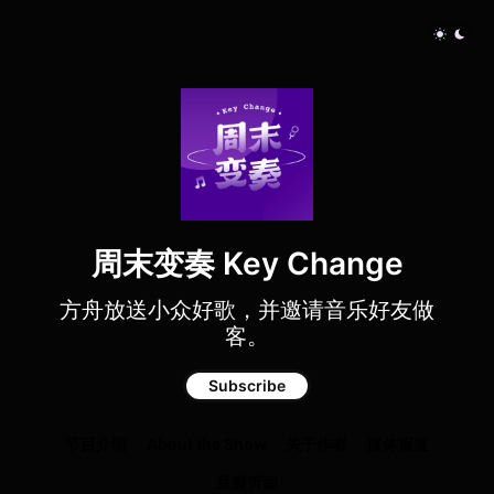
周末变奏 Key Change
方舟放送小众好歌，并邀请音乐好友做
客。
Subscribe
节目介绍
About the Show
关于作者
媒体报道
豆瓣页面