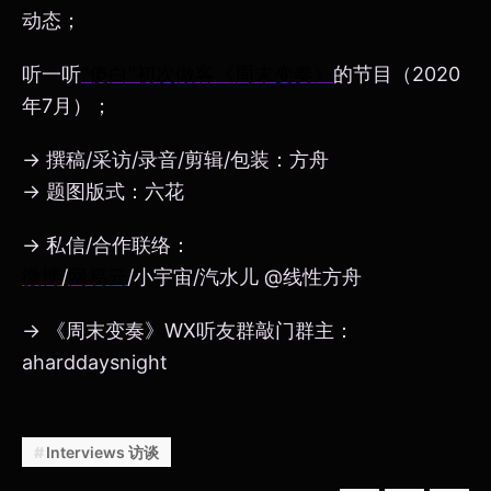
动态；
听一听
“傻白”初次做客《周末变奏》
的节目（2020
年7月）；
→ 撰稿/采访/录音/剪辑/包装：方舟
→ 题图版式：六花
→ 私信/合作联络：
微博
/
网易云
/小宇宙/汽水儿 @线性方舟
→ 《周末变奏》WX听友群敲门群主：
aharddaysnight
Interviews 访谈