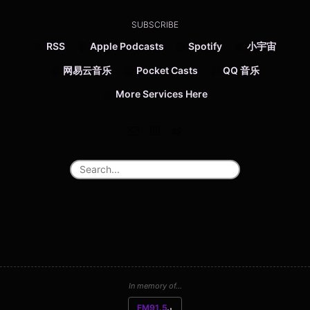
SUBSCRIBE
RSS
Apple Podcasts
Spotify
小宇宙
网易云音乐
Pocket Casts
QQ 音乐
More Services Here
In memory of...
FM91.5