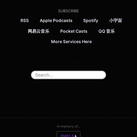
SUBSCRIBE
RSS
Apple Podcasts
Spotify
小宇宙
网易云音乐
Pocket Casts
QQ 音乐
More Services Here
In memory of...
FM91.5