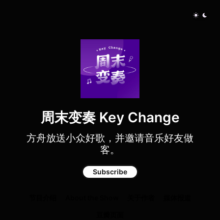
周末变奏 Key Change
方舟放送小众好歌，并邀请音乐好友做
客。
Subscribe
节目介绍
About the Show
关于作者
媒体报道
豆瓣页面