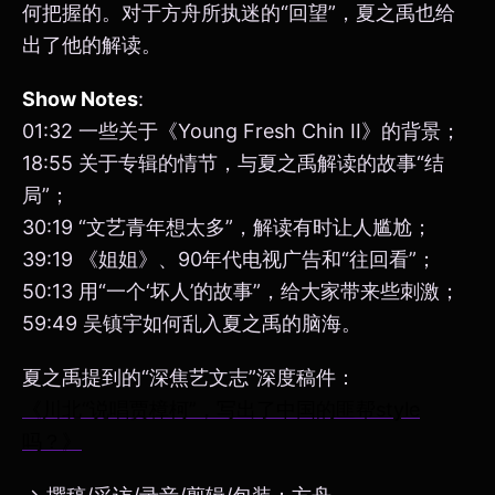
何把握的。对于方舟所执迷的“回望”，夏之禹也给
出了他的解读。
Show Notes
:
01:32 一些关于《Young Fresh Chin II》的背景；
18:55 关于专辑的情节，与夏之禹解读的故事“结
局”；
30:19 “文艺青年想太多”，解读有时让人尴尬；
39:19 《姐姐》、90年代电视广告和“往回看”；
50:13 用“一个‘坏人’的故事”，给大家带来些刺激；
59:49 吴镇宇如何乱入夏之禹的脑海。
夏之禹提到的“深焦艺文志”深度稿件：
《川北“说唱贾樟柯”，写出了中国的匪帮style
吗？》