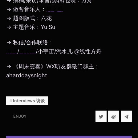
→ 撰稿/采访/录音/剪辑/包装：方舟
→ 做客音乐人：
夏之禹
→ 题图版式：六花
→ 主题音乐：Yu Su
→ 私信/合作联络：
微博
/
网易云
/小宇宙/汽水儿 @线性方舟
→ 《周末变奏》WX听友群敲门群主：
aharddaysnight
Interviews 访谈
ENJOY