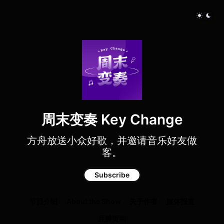
周末变奏 Key Change
方舟放送小众好歌，并邀请音乐好友做
客。
Subscribe
节目介绍
About the Show
关于作者
媒体报道
豆瓣页面