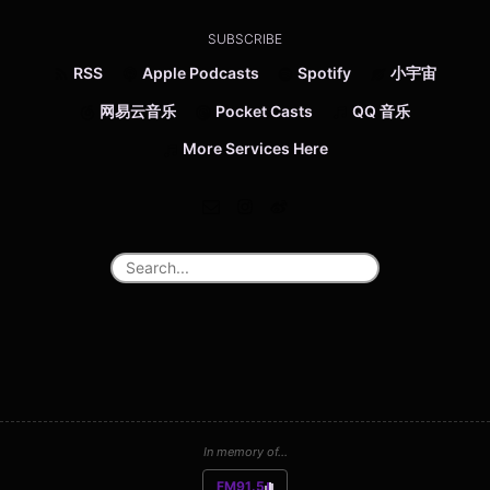
SUBSCRIBE
RSS
Apple Podcasts
Spotify
小宇宙
网易云音乐
Pocket Casts
QQ 音乐
More Services Here
In memory of...
FM91.5