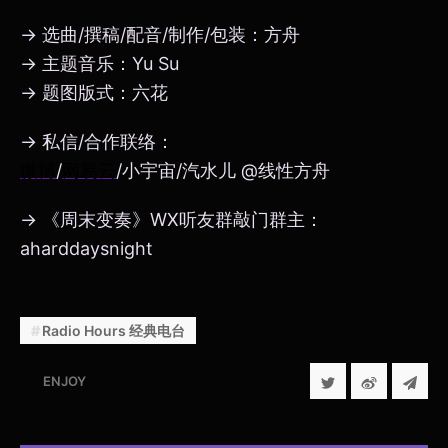
→ 选曲/撰稿/配音/制作/包装：方舟
→ 主题音乐：Yu Su
→ 题图版式：六花
→ 私信/合作联络：
微博
/
网易云
/小宇宙/汽水儿 @线性方舟
→ 《周末变奏》WX听友群敲门群主：
aharddaysnight
Radio Hours 经典电台
ENJOY