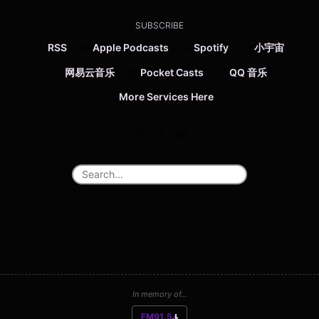
SUBSCRIBE
RSS
Apple Podcasts
Spotify
小宇宙
网易云音乐
Pocket Casts
QQ 音乐
More Services Here
In memory of...
FM91.5