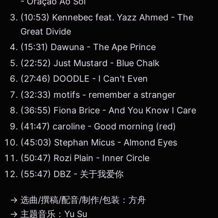
- Oração Ao Sol
(10:53) Kennebec feat. Yazz Ahmed - The
Great Divide
(15:31) Dawuna - The Ape Prince
(22:52) Just Mustard - Blue Chalk
(27:46) DOODLE - I Can't Even
(32:33) motifs - remember a stranger
(36:55) Fiona Brice - And You Know I Care
(41:47) caroline - Good morning (red)
(45:03) Stephan Micus - Almond Eyes
(50:47) Rozi Plain - Inner Circle
(55:47) DBZ - 关于我爱你
→ 选曲/撰稿/配音/制作/包装：方舟
→ 主题音乐：Yu Su