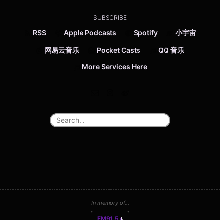
SUBSCRIBE
RSS
Apple Podcasts
Spotify
小宇宙
网易云音乐
Pocket Casts
QQ 音乐
More Services Here
In memory of...
FM91.5