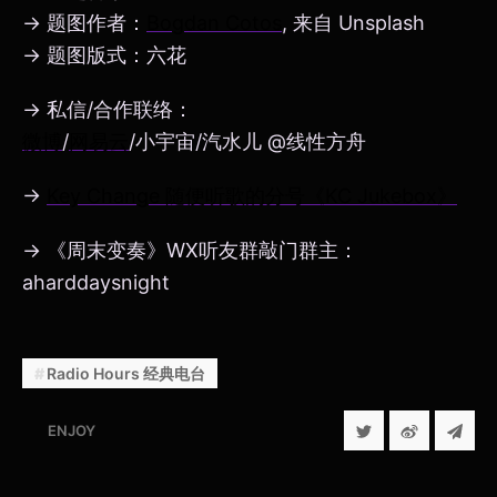
→ 题图作者：
Bogdan Cotos
, 来自 Unsplash
→ 题图版式：六花
→ 私信/合作联络：
微博
/
网易云
/小宇宙/汽水儿 @线性方舟
→
Key Change 随便听歌的分号《KC Jukebox》
→ 《周末变奏》WX听友群敲门群主：
aharddaysnight
Radio Hours 经典电台
ENJOY