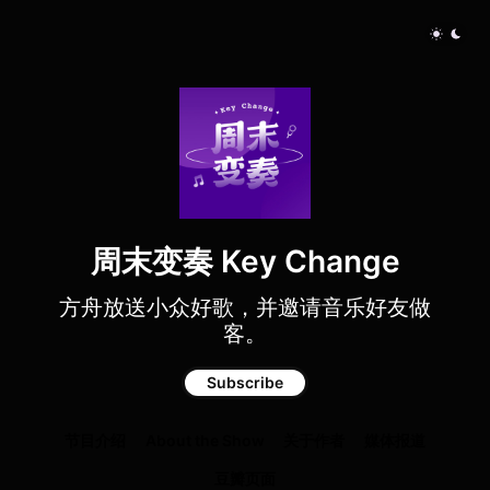
周末变奏 Key Change
方舟放送小众好歌，并邀请音乐好友做
客。
Subscribe
节目介绍
About the Show
关于作者
媒体报道
豆瓣页面