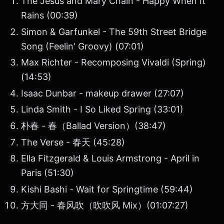
The Jesus and Mary Chain - Happy When It
Rains (00:39)
Simon & Garfunkel - The 59th Street Bridge
Song (Feelin' Groovy) (07:01)
Max Richter - Recomposing Vivaldi (Spring)
(14:53)
Isaac Dunbar - makeup drawer (27:07)
Linda Smith - I So Liked Spring (33:01)
朴春 - 春（Ballad Version）(38:47)
The Verse - 春天 (45:28)
Ella Fitzgerald & Louis Armstrong - April in
Paris (51:30)
Kishi Bashi - Wait for Springtime (59:44)
方大同 - 春风吹（吹吹风 Mix）(01:07:27)