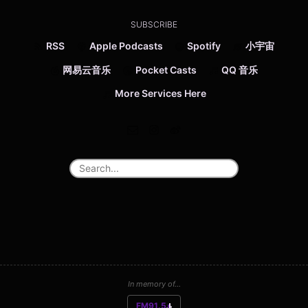
SUBSCRIBE
RSS
Apple Podcasts
Spotify
小宇宙
网易云音乐
Pocket Casts
QQ 音乐
More Services Here
In memory of...
FM91.5