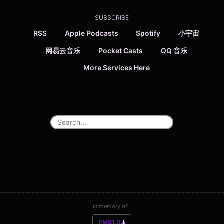
SUBSCRIBE
RSS
Apple Podcasts
Spotify
小宇宙
网易云音乐
Pocket Casts
QQ 音乐
More Services Here
In memory of...
FM91.5