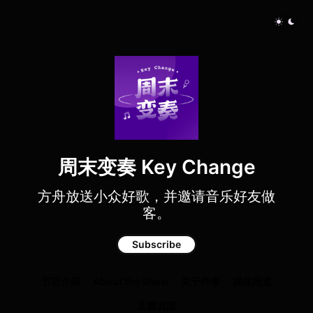
周末变奏 Key Change
方舟放送小众好歌，并邀请音乐好友做
客。
Subscribe
节目介绍
About the Show
关于作者
媒体报道
豆瓣页面