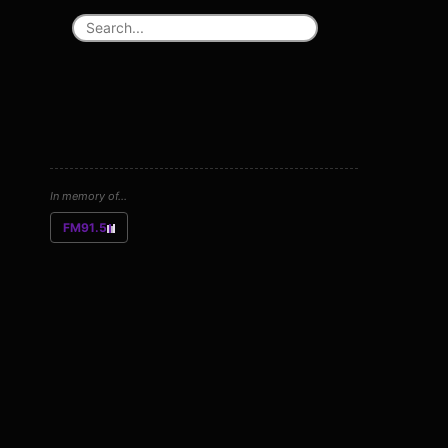
In memory of...
FM91.5