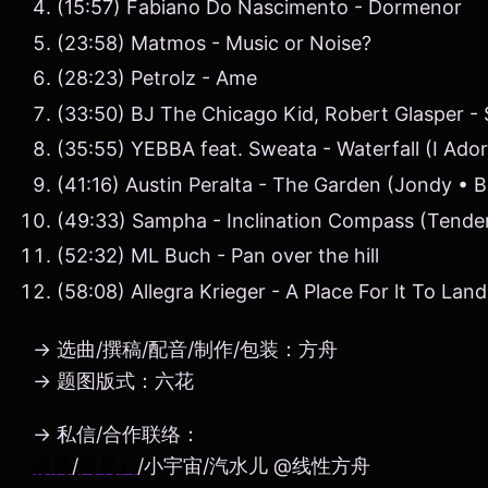
(15:57) Fabiano Do Nascimento - Dormenor
(23:58) Matmos - Music or Noise?
(28:23) Petrolz - Ame
(33:50) BJ The Chicago Kid, Robert Glasper -
(35:55) YEBBA feat. Sweata - Waterfall (I Ado
(41:16) Austin Peralta - The Garden (Jondy • 
(49:33) Sampha - Inclination Compass (Tende
(52:32) ML Buch - Pan over the hill
(58:08) Allegra Krieger - A Place For lt To Land
→ 选曲/撰稿/配音/制作/包装：方舟
→ 题图版式：六花
→ 私信/合作联络：
微博
/
网易云
/小宇宙/汽水儿 @线性方舟