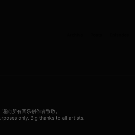
Archive
Posts
Episodes
。谨向所有音乐创作者致敬。
poses only. Big thanks to all artists.