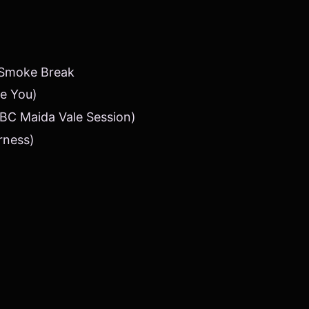
 Smoke Break
re You)
BBC Maida Vale Session)
rness)