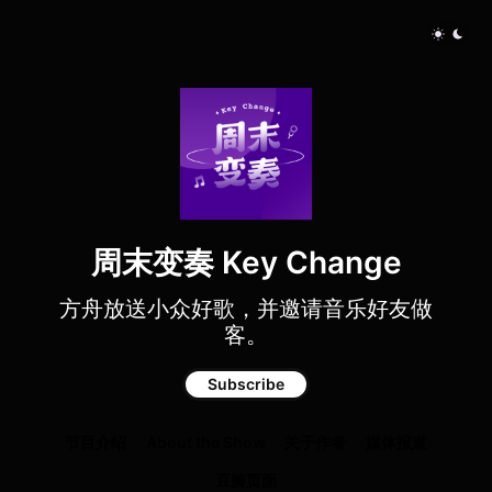
周末变奏 Key Change
方舟放送小众好歌，并邀请音乐好友做
客。
Subscribe
节目介绍
About the Show
关于作者
媒体报道
豆瓣页面