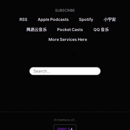
SUBSCRIBE
RSS
Apple Podcasts
Spotify
小宇宙
网易云音乐
Pocket Casts
QQ 音乐
More Services Here
In memory of...
FM91.5