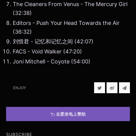
The Cleaners From Venus - The Mercury Girl
(32:38)
Editors - Push Your Head Towards the Air
(36:32)
刘惜君 - 记忆和记忆之间 (42:07)
FACS - Void Walker (47:20)
Joni Mitchell - Coyote (54:00)
ENJOY
去爱发电上赞助
SUBSCRIBE