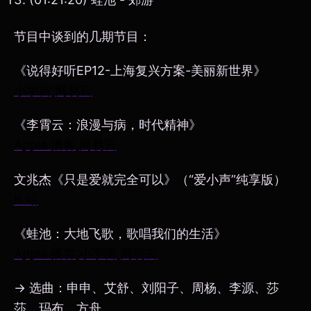
节目中谈到的几期节目：
《说得好听EP12-上海复兴方案-美丽新世界》
小宇宙
网易云
《李霄云：浪漫与病，时代精神》
Apple 播客
网易云
文兆杰《只是爱就完全可以》（“爱小声”纯享版）
B 站
《蛙池：大地飞歌，歌唱我们的生活》
Apple 播客
小宇宙
网易云
→ 选曲：申申、艾舒、刘阳子、周杨、李源、莎
莎、玛布、方舟