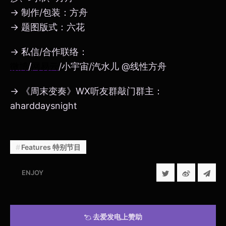
→ 制作/包装：方舟
→ 题图版式：六花
→ 私信/合作联络：
微博
/
网易云
/小宇宙/汽水儿 @线性方舟
→ 《周末变奏》WX听友群敲门群主：
aharddaysnight
Features 特别节目
ENJOY
去爱发电上赞助