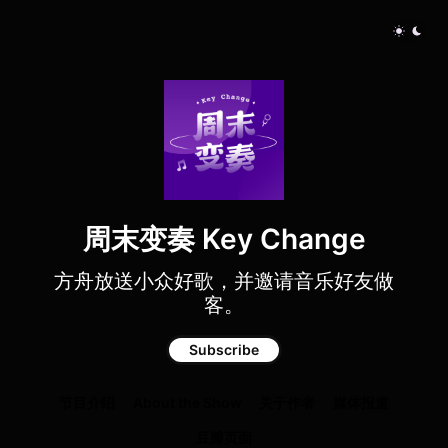
周末变奏 Key Change
方舟放送小众好歌，并邀请音乐好友做
客。
Subscribe
节目介绍
About the Show
关于作者
媒体报道
豆瓣页面