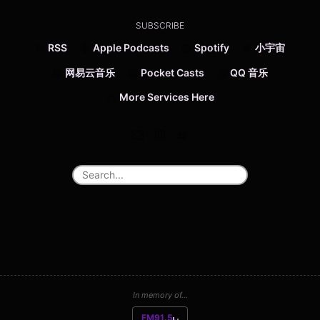
SUBSCRIBE
RSS
Apple Podcasts
Spotify
小宇宙
网易云音乐
Pocket Casts
QQ 音乐
More Services Here
In memory of...
FM91.5