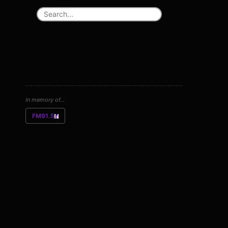
In memory of...
FM91.5