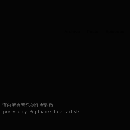
Archive
Posts
Episodes
。谨向所有音乐创作者致敬。
poses only. Big thanks to all artists.