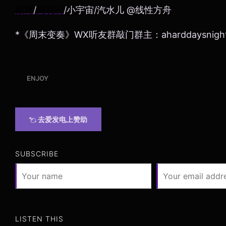
微博
/
网易云
/小宇宙/汽水儿 @线性方舟
*《周末变奏》WX听友群敲门群主：aharddaysnigh
ENJOY
去爱发电上赞助
SUBSCRIBE
LISTEN THIS