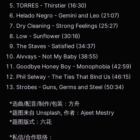
TORRES - Thirstier (16:30)
Helado Negro - Gemini and Leo (21:07)
Dry Cleaning - Strong Feelings (25:27)
Low - Sunflower (30:16)
The Staves - Satisfied (34:37)
Alvvays - Not My Baby (38:55)
Goodbye Honey Boy - Monophobia (42:59)
Phil Selway - The Ties That Bind Us (46:15)
Strobes - Guns, Germs and Steel (50:34)
*选曲/配音/制作/包装：方舟
*题图来自 Unsplash, 作者：Ajeet Mestry
*题图版式：六花
*私信/合作联络：