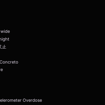
 wide
night
言又止
 Concreto
re
celerometer Overdose