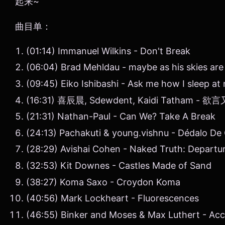
起来~
曲目单：
(01:14) Immanuel Wilkins - Don't Break
(06:04) Brad Mehldau - maybe as his skies are
(09:45) Eiko Ishibashi - Ask me how I sleep at 
(16:31) 喜辰晨, Sdewdent, Kaidi Tatham - 欲
(21:31) Nathan-Paul - Can We? Take A Break
(24:13) Pachakuti & young.vishnu - Dédalo De
(28:29) Avishai Cohen - Naked Truth: Departu
(32:53) Kit Downes - Castles Made of Sand
(38:27) Koma Saxo - Croydon Koma
(40:56) Mark Lockheart - Fluorescences
(46:55) Binker and Moses & Max Luthert - Ac