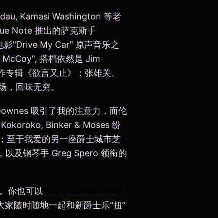
 Kamasi Washington 等老
 Note 推出的萨克斯手
"Drive My Car" 原声音乐之
Coy", 搭档依然是 Jim
了创作专辑《欲言又止》：张雄关、
场，回味无穷。
it Downes 吸引了我的注意力，而伦
roko, Binker & Moses 纷
；至于我爱的另一座爵士城市芝
及钢琴手 Greg Spero 领衔的
家。你也可以
戳这里收听我的精选
大家随时随地一起和新爵士乐“扭”