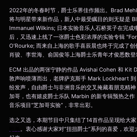
2022年的冬春时节，爵士乐界佳作频出。Brad Mehldau,
将与明星带来新作品，新人中最受瞩目的则无疑是 Blue
Immanuel Wilkins; 日本实验音乐人石桥英子在完成电影
后，又迅速上线了一张爵士色彩浓厚的实验专辑 "For Mc
O'Rourke; 而来自上海的歌手喜辰晨也终于完成
肖骏、李世海、俞国俊等上海爵士乐青年才俊悉数登
ECM 出品的两张宁静的作品 Avishai Cohen 和 K
敦声响喷薄而出，老牌萨克斯手 Mark Lockheart 到 Koko
纷发声，自由爵士与非洲音乐的交叉掩藏着朋克精神
加哥，也有嬉皮爵士乐队 Marbin 的新专辑预热之作，以
音乐项目“芝加哥实验”，非常出彩。
选之又选，本期节目中只集结了14首作品呈现给大
歌单
。衷心感谢大家对“扭扭爵士”系列的喜爱，欢迎