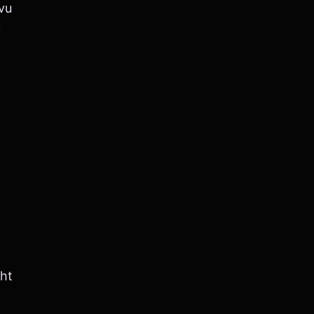
 vu
y
ht