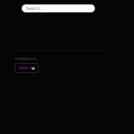
In memory of...
FM91.5