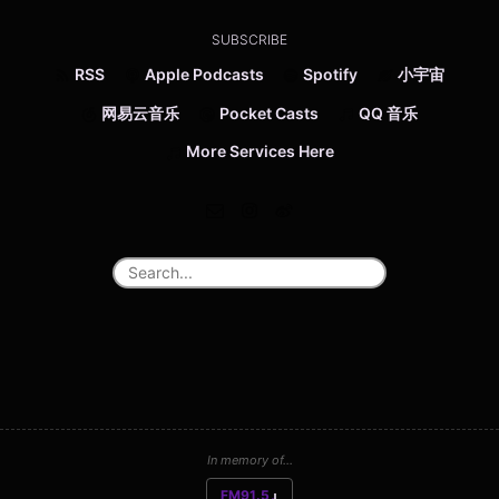
SUBSCRIBE
RSS
Apple Podcasts
Spotify
小宇宙
网易云音乐
Pocket Casts
QQ 音乐
More Services Here
In memory of...
FM91.5