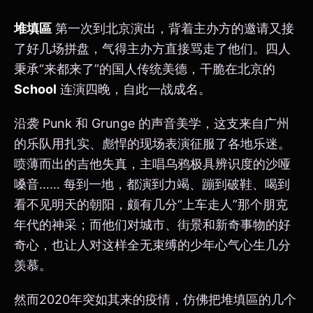
堆填區
第一次到北京演出，背着主办方的邀请又接
了好几场拼盘，气得主办方直接骂走了他们。四人
秉承“来都来了”的国人传统美德，干脆在北京的
School
连演四晚，自此一战成名。
沿袭 Punk 和 Grunge 的声音美学，这支来自广州
的乐队用扎实、彪悍的现场表演征服了各地乐迷。
喷薄而出的吉他失真，主唱乌鸦极具辨识度的沙哑
嗓音…… 每到一地，都演到力竭、蹦到破鞋、喝到
看不见明天的朝阳，颇有几分“上车走人”那个朋克
年代的神采；而他们对城市、街景和新奇事物的好
奇心，也让人对这样全无束缚的少年心气心生几分
羡慕。
然而2020年突如其来的疫情，仿佛把堆填區的几个