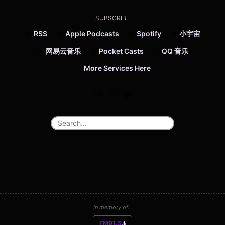
SUBSCRIBE
RSS
Apple Podcasts
Spotify
小宇宙
网易云音乐
Pocket Casts
QQ 音乐
More Services Here
In memory of...
FM91.5