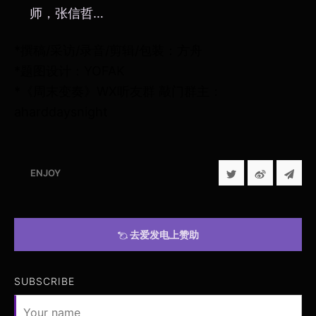
师，张信哲…
*撰稿/采访/录音/剪辑/包装：方舟
*题图设计：YOFAK
*《周末变奏》WX听友群 敲门群主：
aharddaysnight
ENJOY
去爱发电上赞助
SUBSCRIBE