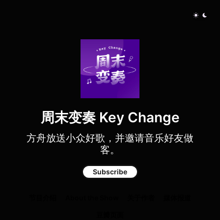
周末变奏 Key Change
方舟放送小众好歌，并邀请音乐好友做
客。
Subscribe
节目介绍
About the Show
关于作者
媒体报道
豆瓣页面