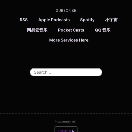
SUBSCRIBE
RSS
Apple Podcasts
Spotify
小宇宙
网易云音乐
Pocket Casts
QQ 音乐
More Services Here
In memory of...
FM91.5