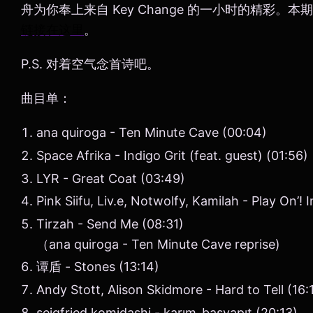
舟为你奉上来自 Key Change 的一小时的精彩。本
链接在这里
。
P.S. 对着空气念首诗吧。
曲目单：
ana quiroga - Ten Minute Cave (00:04)
Space Afrika - Indigo Grit (feat. guest) (01:56)
LYR - Great Coat (03:49)
Pink Siifu, Liv.e, Notwolfy, Kamilah - Play On’! 
Tirzah - Send Me (08:31)
（ana quiroga - Ten Minute Cave reprise)
谭盾 - Stones (13:14)
Andy Stott, Alison Skidmore - Hard to Tell (16:
seigfried komidashi - karım_başyapıt (20:13)