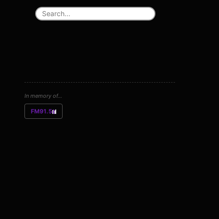
In memory of...
FM91.5