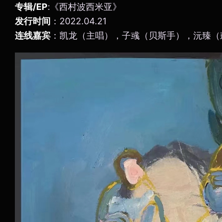
专辑/EP
:《西村波西米亚》
发行时间
：2022.04.21
连线嘉宾
：凯龙（主唱），子彧（贝斯手），沅臻（