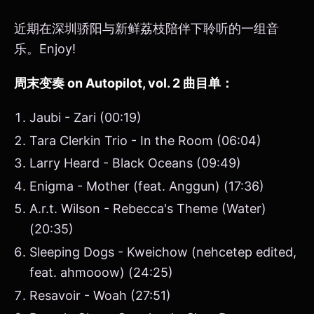
近期在深圳骄阳与新鲜荔枝陪伴下聆听的一组音
乐。Enjoy!
周末变奏 on Autopilot, vol. 2 曲目单：
Jaubi - Zari (00:19)
Tara Clerkin Trio - In the Room (06:04)
Larry Heard - Black Oceans (09:49)
Enigma - Mother (feat. Anggun) (17:36)
A.r.t. Wilson - Rebecca's Theme (Water)
(20:35)
Sleeping Dogs - Kweichow (nehcetep edited,
feat. ahmooow) (24:25)
Resavoir - Woah (27:51)