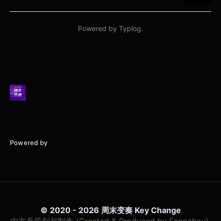
Archive
Posts
Episodes
Powered by
Typlog
© 2020 - 2026 周末变奏 Key Change
由方舟策划与制作 (Created & Produced by Fangzhou).