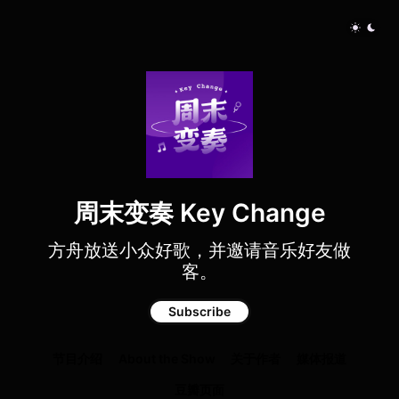
周末变奏 Key Change
方舟放送小众好歌，并邀请音乐好友做
客。
Subscribe
节目介绍
About the Show
关于作者
媒体报道
豆瓣页面