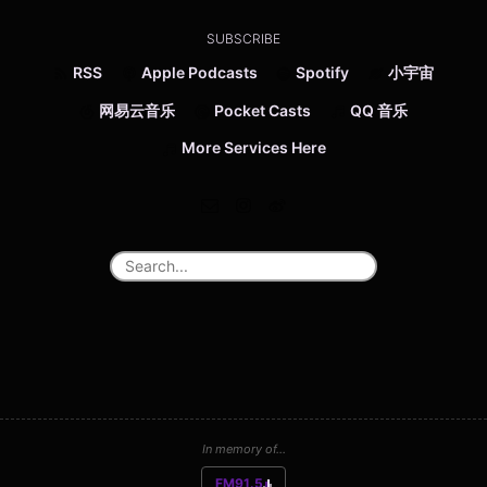
SUBSCRIBE
RSS
Apple Podcasts
Spotify
小宇宙
网易云音乐
Pocket Casts
QQ 音乐
More Services Here
In memory of...
FM91.5