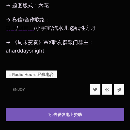
→ 题图版式：六花
→ 私信/合作联络：
微博
/
网易云
/小宇宙/汽水儿 @线性方舟
→ 《周末变奏》WX听友群敲门群主：
aharddaysnight
Radio Hours 经典电台
ENJOY
去爱发电上赞助