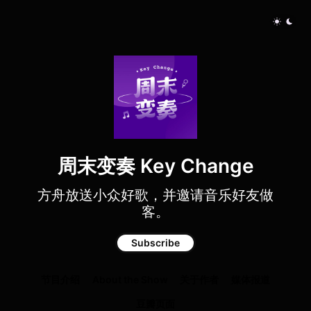
周末变奏 Key Change
方舟放送小众好歌，并邀请音乐好友做
客。
Subscribe
节目介绍
About the Show
关于作者
媒体报道
豆瓣页面