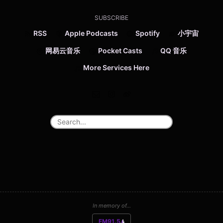
SUBSCRIBE
RSS
Apple Podcasts
Spotify
小宇宙
网易云音乐
Pocket Casts
QQ 音乐
More Services Here
In memory of...
FM91.5