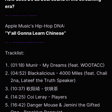
era?
Apple 播客
RSS
Apple Music's Hip-Hop DNA:
“Y'all Gonna Learn Chinese”
Apple Music Radio
Tracklist:
(01:18) Munir - My Dreams (feat. WOOTACC)
(04:52) Blackalicious - 4000 Miles (feat. Chali
2na, Lateef the Truth Speaker)
(10:37) 欧阳靖 - 饮啖茶
(14:25) Coi Leray - Players
(16:42) Danger Mouse & Jemini the Gifted