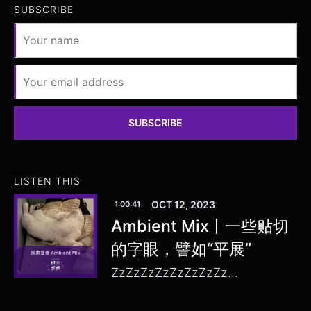
SUBSCRIBE
SUBSCRIBE
LISTEN THIS
OCT 12, 2023
1:00:41
Ambient Mix丨一些贴切
的字眼，譬如“平展”
ZzZzZzZzZzZzZzZz...