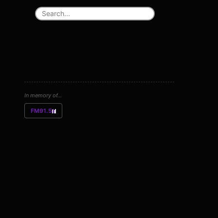
In memory of...
FM91.5