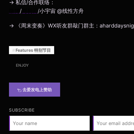
→ 私信/合作联络：
微博
/
网易云
/小宇宙 @线性方舟
→ 《周末变奏》WX听友群敲门群主：aharddaysnig
Features 特别节目
ENJOY
去爱发电上赞助
SUBSCRIBE