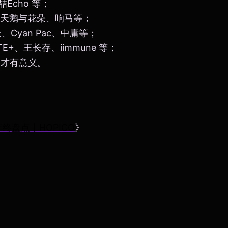
喆Echo 等；
打鹅、天鹅与花朵、响马等；
、Cyan Pac、中庸等；
TE+、王长存、iimmune 等；
舍才有意义。
终盘点丨HOPICO
》