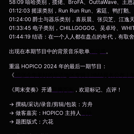
58:09 嘻哈类别，揽佬、BroFA、OuttaWave、王恩
01:12:03 摇滚类别，Run Run Run、索廷、鸭
01:24:00 爵士与器乐类别，喜辰晨、张贝芝、江逸天
01:33:45 电子类别，CHILLGOGOG、吴卓玲、WHI
01:44:19 结语：在一个人人都在盘点的年代，有取
出现在本期节目中的背景音乐歌单
在这里
。
重温 HOPICO 2024 年的最后一期节目：
《
35张今年最好的华语地区专辑丨HMA提名公布丨年
《周末变奏》开通
豆瓣页面
，欢迎标记、点评！
→ 撰稿/采访/录音/剪辑/包装：方舟
→ 做客嘉宾：HOPICO 主持人
周杨
→ 题图版式：六花