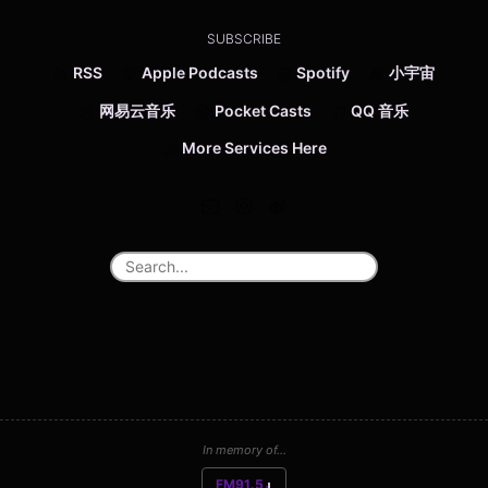
SUBSCRIBE
RSS
Apple Podcasts
Spotify
小宇宙
网易云音乐
Pocket Casts
QQ 音乐
More Services Here
In memory of...
FM91.5