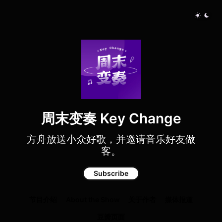
周末变奏 Key Change
方舟放送小众好歌，并邀请音乐好友做
客。
Subscribe
节目介绍
About the Show
关于作者
媒体报道
豆瓣页面