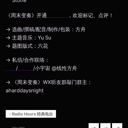
Stone
《周末变奏》开通
豆瓣页面
，欢迎标记、点评！
→ 选曲/撰稿/配音/制作/包装：方舟
→ 主题音乐：Yu Su
→ 题图版式：六花
→ 私信/合作联络：
微博
/
网易云
/小宇宙 @线性方舟
→ 《周末变奏》WX听友群敲门群主：
aharddaysnight
Radio Hours 经典电台